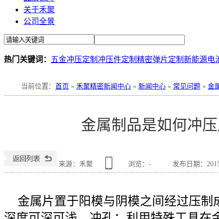
关于禾聚
公司全景
热门关键词：
五金冲压定制
冲压件定制
精密弹片定制
新能源电
当前位置
：
首页
»
禾聚精密新闻中心
»
新闻中心
»
常见问题
»
金
金属制品是如何冲压
来源：禾聚
浏览：
-
发布日期：2015-1
金属片置于阳模与阴模之间经过压制
深度可深可浅。冲孔：利用特殊工具在