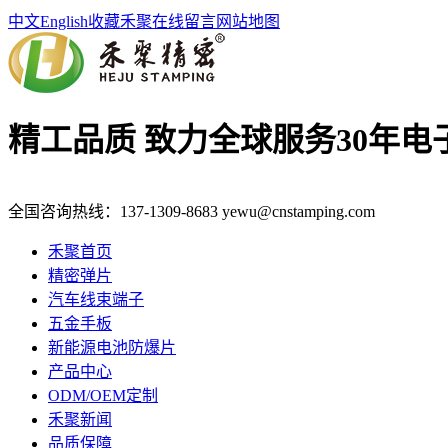
中文
English
收藏禾聚
在线留言
网站地图
精工品质 致力全球服务
30年
全国咨询热线：
137-1309-8683
yewu@cnstamping.com
禾聚首页
精密弹片
汽车线束端子
五金手板
新能源电池防爆片
产品中心
ODM/OEM定制
禾聚新闻
品质保障