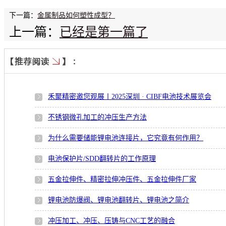
下一篇：
金属制品如何塑性成型？
上一篇：
已经是第一篇了
禾聚精密邀您观展丨2025深圳 · CIBF电池技术展览会
不锈钢微孔加工的冲压生产方法
为什么需要储能锂电池连接片，它究竟有何作用？
电池保护片/SDD翻转片的工作原理
五金拉伸件、精密拉伸冲压件、五金拉伸件厂家
锂电池防爆阀、锂电池翻转片、锂电池之简介
冲压加工、冲压、压铸与CNC工艺的融合