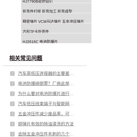
HJ7790B密封铝钉
折弯件打样 折弯加工 折弯成型
精密弹片 VCM马达弹片 五金冲压弹片
方形TF卡外壳件
HJ2616C 电池防爆片
相关常见问题
汽车高低压连接器的主要差别在哪里？
电池防爆阀倒置？厂商此举意欲何为？
为什么要对电池防爆片进行热处理？有什么好处？
汽车低压线束端子与智能网联的关系，详解其主要性能
五金冲压件减少废品率，可从这些点着手
铜弹片有效的除油清洗的方法
去除五金冲压件毛刺的几个小妙招