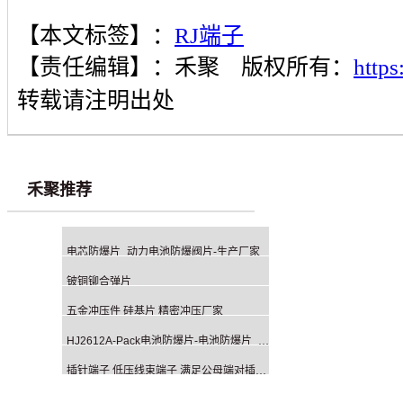
【本文标签】：
RJ端子
【责任编辑】：
禾聚
版权所有：
http
转载请注明出处
禾聚推荐
电芯防爆片_动力电池防爆阀片-生产厂家
铍铜铆合弹片
五金冲压件 硅基片 精密冲压厂家
HJ2612A-Pack电池防爆片-电池防爆片_动力电池防爆阀片
插针端子 低压线束端子 满足公母端对插要求 插拔力性能稳定