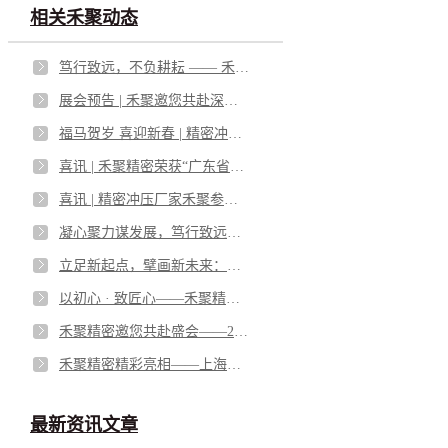
相关禾聚动态
笃行致远，不负耕耘 —— 禾聚精密2026第一季度优秀员工风采
展会预告 | 禾聚邀您共赴深圳国际传感器与应用技术展览会
福马贺岁 喜迎新春 | 精密冲压厂：禾聚精密2026年春节放假通知
喜讯 | 禾聚精密荣获“广东省专精特新中小企业”认定
喜讯 | 精密冲压厂家禾聚参与编写的《电池防爆阀》团体标准成功获批发布
凝心聚力谋发展，笃行致远启新程——禾聚精密2025年终管理评审会议圆满召开
立足新起点，擘画新未来：禾聚精密乔迁新址
以初心 · 致匠心——禾聚精密第二/三季度优秀员工
禾聚精密邀您共赴盛会——2025武汉国际汽车线束线缆及连接器展览会
禾聚精密精彩亮相——上海国际储能暨锂电池技术展览会
最新资讯文章