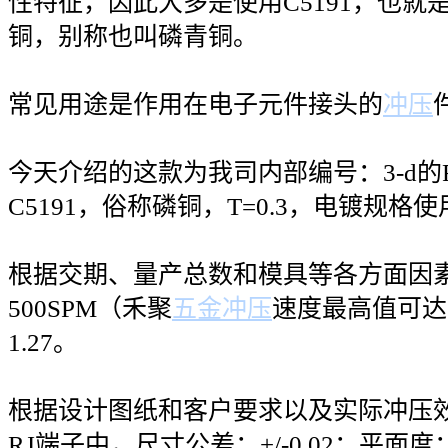
性特征，因此大多是使用C5191，也就
铜，别称也叫磷青铜。
常见用途是作用在电子元件接头的
冲压
今天介绍的这款为我司内部编号：3-d的
C5191，俗称磷铜，T=0.3，电镀规格使
根据交期、量产总数和模具等各方面因
500SPM（禾聚
五金冲压
速度最高值可达10
1.27。
根据设计图纸和客户要求以及实际冲压效
RJ端子中，尺寸公差：+/-0.02；平面度：