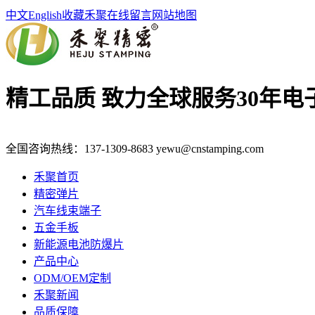
中文
English
收藏禾聚
在线留言
网站地图
精工品质 致力全球服务
30年
全国咨询热线：
137-1309-8683
yewu@cnstamping.com
禾聚首页
精密弹片
汽车线束端子
五金手板
新能源电池防爆片
产品中心
ODM/OEM定制
禾聚新闻
品质保障