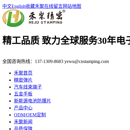
中文
English
收藏禾聚
在线留言
网站地图
精工品质 致力全球服务
30年
全国咨询热线：
137-1309-8683
yewu@cnstamping.com
禾聚首页
精密弹片
汽车线束端子
五金手板
新能源电池防爆片
产品中心
ODM/OEM定制
禾聚新闻
品质保障