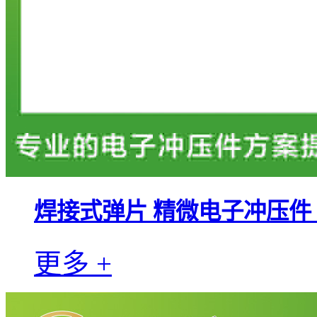
焊接式弹片 精微电子冲压件
更多 +