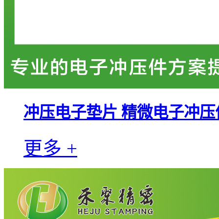
冲压电子垫片 精微电子冲压
更多 +