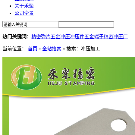
关于禾聚
公司全景
热门关键词：
精密弹片
五金冲压
冲压件
五金端子
精密冲压厂
当前位置：
首页
»
全站搜索
» 搜索：冲压加工