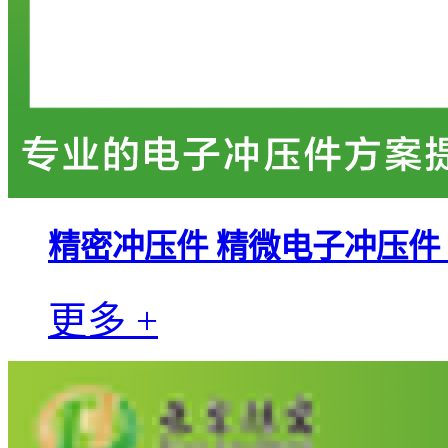
精密冲压件 精微电子冲压件 
更多 +