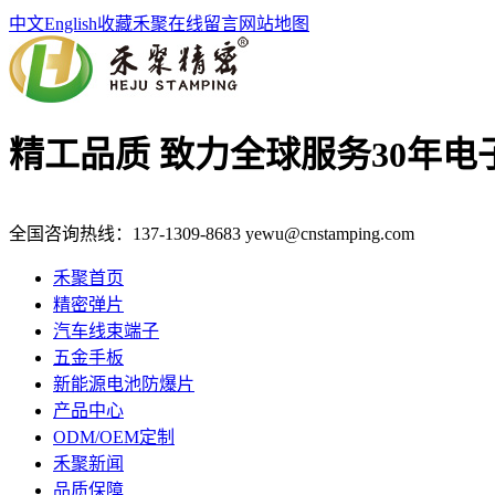
中文
English
收藏禾聚
在线留言
网站地图
精工品质 致力全球服务
30年
全国咨询热线：
137-1309-8683
yewu@cnstamping.com
禾聚首页
精密弹片
汽车线束端子
五金手板
新能源电池防爆片
产品中心
ODM/OEM定制
禾聚新闻
品质保障