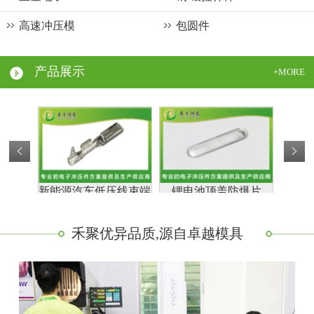
高速冲压模
包圆件
电子烟烟弹壳体
模内注塑用冲压件
屏蔽罩加工
产品展示
+MORE
模内自动攻牙件
五金外壳加工
不锈钢冲压件
铜薄片铝薄片
精密冲孔件
新能源汽车低压线束端
锂电池顶盖防爆片
新能源
子--母端
禾聚优异品质,源自卓越模具