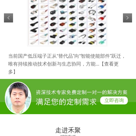
当前国产低压端子正从“替代品”向“智能使能部件”跃迁，
新
唯有持续推动技术创新与生态协同，方能...
【查看更
子越
多】
看
立即咨询
走进禾聚