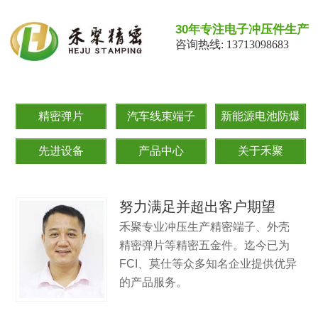
30年专注电子冲压件生产
咨询热线: 13713098683
精密弹片
汽车线束端子
新能源电池防爆
片
先进设备
产品中心
关于禾聚
努力满足并超出客户期望
禾聚专业冲压生产精密端子、外壳
精密弹片等精密五金件。迄今已为
FCI、莫仕等众多知名企业提供优异
的产品服务。