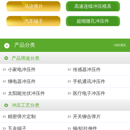
马达弹片
高速连续冲压模具
汽车端子
超细微孔冲压件
产品分类
+MORE
产品用途分类
小家电冲压件
传感器冲压件
继电器冲压件
手机通讯冲压件
太阳能光伏冲压件
医疗电子冲压件
轻触开关冲压件
连接器端子
冲压工艺分类
精密弹片定制
开关铆合弹片
新能源电池冲压件
新能源汽车线束端子
五金端子
铜/铝拉伸件
芯片封测鱼骨夹具
微型马达冲压件