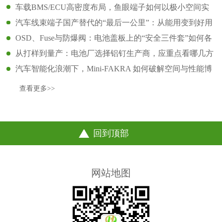
车载BMS/ECU高密度布局，鱼眼端子如何以极小空间实
现高可靠连接
汽车线束端子国产替代的“最后一公里”：从能用变到好用
OSD、Fuse与防爆阀：电池盖板上的“安全三件套”如何各
司其职？
从打样到量产：电池厂选择铝钉生产商，应重点看哪几方
面？
汽车智能化浪潮下，Mini-FAKRA 如何破解空间与性能博
弈
查看更多>>
回到顶部
网站地图