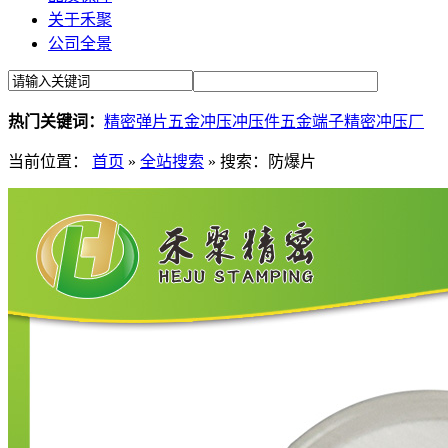
关于禾聚
公司全景
热门关键词：
精密弹片
五金冲压
冲压件
五金端子
精密冲压厂
当前位置：
首页
»
全站搜索
» 搜索：防爆片