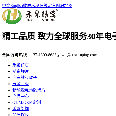
中文
English
收藏禾聚
在线留言
网站地图
精工品质 致力全球服务
30年
全国咨询热线：
137-1309-8683
yewu@cnstamping.com
禾聚首页
精密弹片
汽车线束端子
五金手板
新能源电池防爆片
产品中心
ODM/OEM定制
禾聚新闻
品质保障