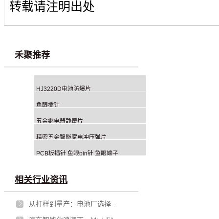
转载请注明出处
禾聚推荐
HJ3220D电池防爆片
鱼眼插针
五金继电器静簧片
精密五金智能家电冲压弹片
PCB板插针 鱼眼pin针 鱼眼端子
相关行业资讯
从打样到量产：电池厂选择铝钉生产商，应重点看哪几方面？