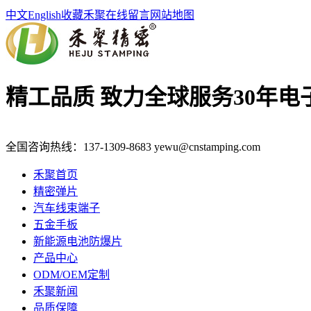
中文
English
收藏禾聚
在线留言
网站地图
精工品质 致力全球服务
30年
全国咨询热线：
137-1309-8683
yewu@cnstamping.com
禾聚首页
精密弹片
汽车线束端子
五金手板
新能源电池防爆片
产品中心
ODM/OEM定制
禾聚新闻
品质保障