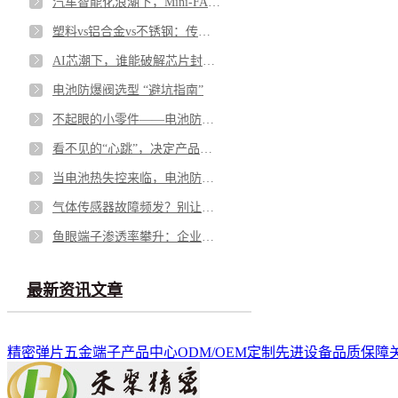
汽车智能化浪潮下，Mini-FAKRA 如何破解空间与性能博弈
塑料vs铝合金vs不锈钢：传感器外壳怎么选才不踩坑
AI芯潮下，谁能破解芯片封测的“隐形难题”？
电池防爆阀选型 “避坑指南”
不起眼的小零件——电池防爆阀，凭什么成为电池包的“安全最后一道防线”？
看不见的“心跳”，决定产品的“生命”——微型马达弹片如何影响你的每一次触动
当电池热失控来临，电池防爆阀如何按下“停止键”？
气体传感器故障频发？别让劣质 “保护衣” 击穿安全防线
鱼眼端子渗透率攀升：企业面临需求与品质的双重挑战
最新资讯文章
精密弹片
五金端子
产品中心
ODM/OEM定制
先进设备
品质保障