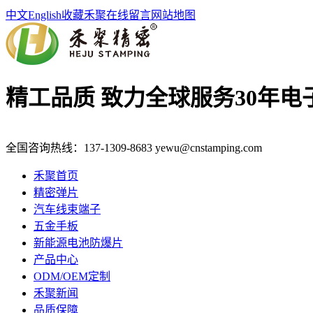
中文
English
收藏禾聚
在线留言
网站地图
精工品质 致力全球服务
30年
全国咨询热线：
137-1309-8683
yewu@cnstamping.com
禾聚首页
精密弹片
汽车线束端子
五金手板
新能源电池防爆片
产品中心
ODM/OEM定制
禾聚新闻
品质保障