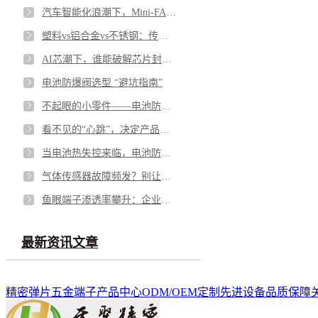
汽车智能化浪潮下，Mini-FAKRA 如何破解空间与性能博弈
塑料vs铝合金vs不锈钢：传感器外壳怎么选才不踩坑
AI芯潮下，谁能破解芯片封测的“隐形难题”？
电池防爆阀选型 “避坑指南”
不起眼的小零件——电池防爆阀，凭什么成为电池包的“安全最后一道防线”？
看不见的“心跳”，决定产品的“生命”——微型马达弹片如何影响你的每一次触动
当电池热失控来临，电池防爆阀如何按下“停止键”？
气体传感器故障频发？别让劣质 “保护衣” 击穿安全防线
鱼眼端子渗透率攀升：企业面临需求与品质的双重挑战
最新资讯文章
精密弹片
五金端子
产品中心
ODM/OEM定制
先进设备
品质保障