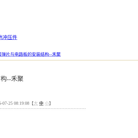
池冲压件
属弹片与电路板的安装结构--禾聚
构--禾聚
7-25 08:19:08【
大
中
小
】