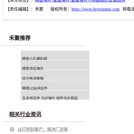
【本文标签】：
精密弹片/金属弹片/金属弹片与电路板的安装结构
【责任编辑】：
禾聚
版权所有：
https://www.hejujingmi.com
转载
禾聚推荐
精密小孔喇叭网
精密冲压弹片
动力电池盖板
精密USB冲压件
五金冲压件 马达弹片 线性马达部品
相关行业资讯
从打样到量产：电池厂选择铝钉生产商，应重点看哪几方面？