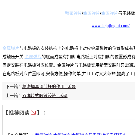
精密
弹片
/
金属
弹片
/
金属
弹片
与电路板
www.hejujingmi.com/
金属弹片
与电路板的安装结构上的电路板上对应金属弹片的位置形成有
成触压开关
,
金属弹片
的底面成型有扣脚
,
电路板上对应扣脚的位置形成
固定安装在电路板对应位置。
金属弹片与电路板实用新型安装时只需通
在电路板对应位置即可
,
安装方便
,
操作简单
,
并且工时大大缩短
,
提高了工
下一篇：
精密模具调节杆的作用--禾聚
上一篇：
双弹片式眼镜铰链--禾聚