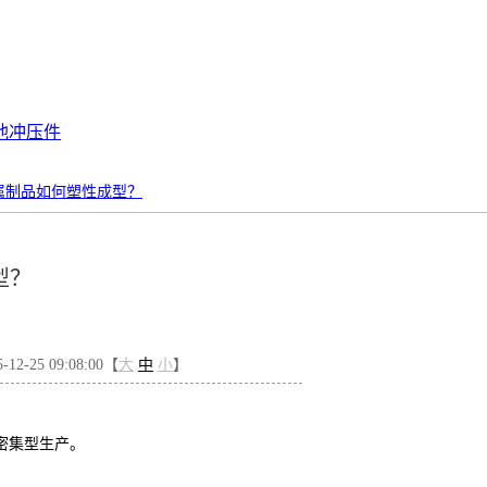
池冲压件
属制品如何塑性成型？
型？
2-25 09:08:00【
大
中
小
】
密集型生产。