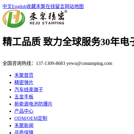
中文
English
收藏禾聚
在线留言
网站地图
精工品质 致力全球服务
30年
全国咨询热线：
137-1309-8683
yewu@cnstamping.com
禾聚首页
精密弹片
汽车线束端子
五金手板
新能源电池防爆片
产品中心
ODM/OEM定制
禾聚新闻
品质保障