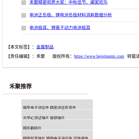
禾聚精密祝愿大家：中秋佳节、阖家欢乐
电池正负极、锂电池负极材料消耗数据分析
电池极耳、锂离子动力电池极耳
【本文标签】：
金属制品
【责任编辑】：
禾聚
版权所有：
https://www.hejujingmi.com
转载
禾聚推荐
微型电子冲压件 精密冲压折弯件
光学IC测试弹片 铍铜弹片
圆形翻转片
精密折弯弹片 精微电子冲压件 可快速供应手板样