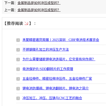
下一篇：
金属制品是如何冲压成型的？
上一篇：
金属制品是如何冲压成型的？
禾聚精密邀您观展丨2025深圳 · CIBF电池技术展览会
不锈钢微孔加工的冲压生产方法
为什么需要储能锂电池连接片，它究竟有何作用？
电池保护片/SDD翻转片的工作原理
五金拉伸件、精密拉伸冲压件、五金拉伸件厂家
锂电池防爆阀、锂电池翻转片、锂电池之简介
冲压加工、冲压、压铸与CNC工艺的融合