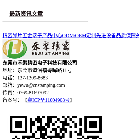
最新资讯文章
精密弹片
五金端子
产品中心
ODM/OEM定制
先进设备
品质保障
东莞市禾聚精密电子科技有限公司
地址：东莞市道滘镇粤晖路11号
电话：137-1309-8683
邮箱：yewu@cnstamping.com
传真：0769-81697092
备案号：【
粤ICP备11004908号
】