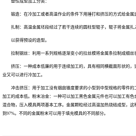
塑性成型加工分类：
锻造：在冷加工或者高温作业的条件下用捶打和挤压的方式给金属
扎制：高温金属坯段经过了若干连续的圆柱型辊子，辊子将金属扎
以获得预设的造型。
拉制钢丝：利用一系列规格逐渐变小的拉丝模将金属条拉制成细丝
挤压：一种成本低廉的用于连续加工的，具有相同横截面形状的，
业又可以进行冷加工。
冲击挤压：用于加工没有烟囱锥度要求的小型到中型规格的零件的
加工的成本低。粉末冶金：一种可以加工黑色金属元件也可以加工有色
混合物，压入模具两项基本工序。金属颗粒经过高温加热烧结成型，这
到97%。不同的金属粉末可以用于填充模具的不同部分。