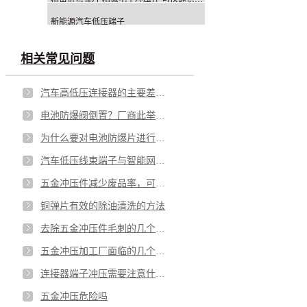
新能源汽车低压端子
相关常见问题
汽车高低压连接器的主要差别在哪里？
电池防爆阀倒置？厂商此举意欲何为？
为什么要对电池防爆片进行热处理？有什么好处？
汽车低压线束端子与智能网联的关系，详解其主要性能
五金冲压件减少废品率，可从这些点着手
铜弹片有效的除油清洗的方法
去除五金冲压件毛刺的几个小妙招
五金冲压加工厂面临的几个问题
连接器端子冲压需要注意什么？
五金冲压危险吗