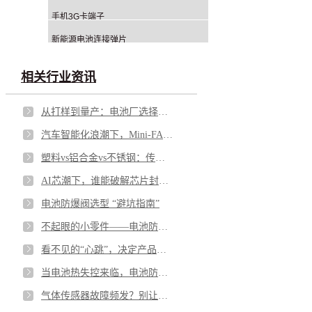
手机3G卡端子
新能源电池连接弹片
相关行业资讯
从打样到量产：电池厂选择铝钉生产商，应重点看哪几方面？
汽车智能化浪潮下，Mini-FAKRA 如何破解空间与性能博弈
塑料vs铝合金vs不锈钢：传感器外壳怎么选才不踩坑
AI芯潮下，谁能破解芯片封测的“隐形难题”？
电池防爆阀选型 “避坑指南”
不起眼的小零件——电池防爆阀，凭什么成为电池包的“安全最后一道防线”？
看不见的“心跳”，决定产品的“生命”——微型马达弹片如何影响你的每一次触动
当电池热失控来临，电池防爆阀如何按下“停止键”？
气体传感器故障频发？别让劣质 “保护衣” 击穿安全防线