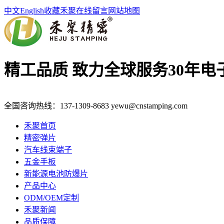
中文
English
收藏禾聚
在线留言
网站地图
精工品质 致力全球服务
30年
全国咨询热线：
137-1309-8683
yewu@cnstamping.com
禾聚首页
精密弹片
汽车线束端子
五金手板
新能源电池防爆片
产品中心
ODM/OEM定制
禾聚新闻
品质保障