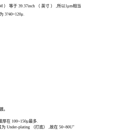
 ） 等于 39.37inch （ 英寸 ） ,所以1μm相当
?40=120μ.
镀。
厚在 100~150μ最多.
 Under-plating （打底） ,故在 50~80U”