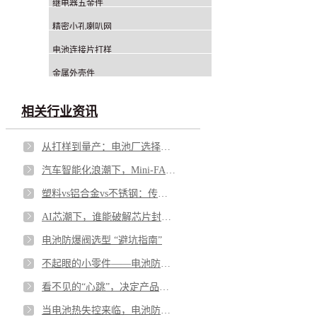
继电器五金件
精密小孔喇叭网
电池连接片打样
金属外壳件
相关行业资讯
从打样到量产：电池厂选择铝钉生产商，应重点看哪几方面？
汽车智能化浪潮下，Mini-FAKRA 如何破解空间与性能博弈
塑料vs铝合金vs不锈钢：传感器外壳怎么选才不踩坑
AI芯潮下，谁能破解芯片封测的“隐形难题”？
电池防爆阀选型 “避坑指南”
不起眼的小零件——电池防爆阀，凭什么成为电池包的“安全最后一道防线”？
看不见的“心跳”，决定产品的“生命”——微型马达弹片如何影响你的每一次触动
当电池热失控来临，电池防爆阀如何按下“停止键”？