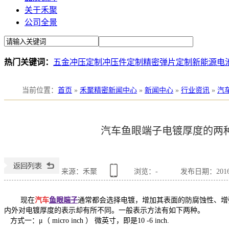
关于禾聚
公司全景
热门关键词：
五金冲压定制
冲压件定制
精密弹片定制
新能源电
当前位置
：
首页
»
禾聚精密新闻中心
»
新闻中心
»
行业资讯
»
汽
汽车鱼眼端子电镀厚度的两
来源：禾聚
浏览：
-
发布日期：2016-0
现在
汽车
鱼眼端子
通常都会选择电镀，增加其表面的防腐蚀性、增
内外对电镀厚度的表示却有所不同。一般表示方法有如下两种。
方式一：μ（ micro inch ） 微英寸，即是10 -6 inch.