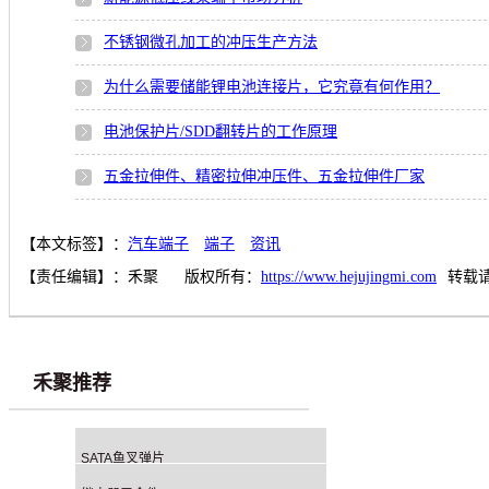
不锈钢微孔加工的冲压生产方法
为什么需要储能锂电池连接片，它究竟有何作用？
电池保护片/SDD翻转片的工作原理
五金拉伸件、精密拉伸冲压件、五金拉伸件厂家
【本文标签】：
汽车端子
端子
资讯
【责任编辑】：
禾聚
版权所有：
https://www.hejujingmi.com
转载
禾聚推荐
SATA鱼叉弹片