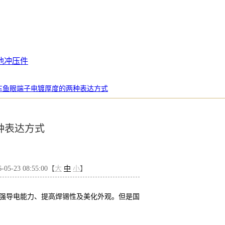
池冲压件
车鱼眼端子电镀厚度的两种表达方式
种表达方式
5-23 08:55:00【
大
中
小
】
强导电能力、提高焊锡性及美化外观。但是国