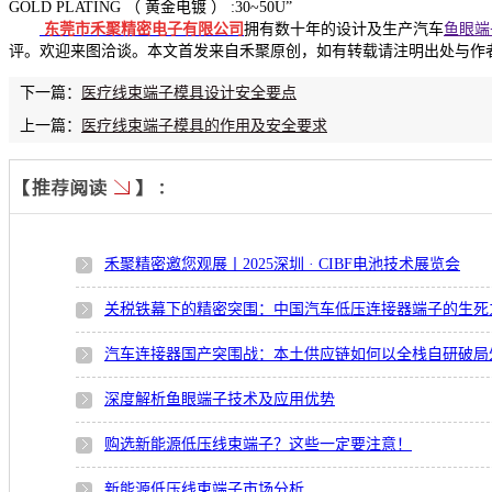
GOLD PLATING （ 黄金电镀 ） :30~50U”
东莞市禾聚精密电子有限公司
拥有数十年的设计及生产汽车
鱼眼端
评。欢迎来图洽谈。本文首发来自禾聚原创，如有转载请注明出处与作
下一篇：
医疗线束端子模具设计安全要点
上一篇：
医疗线束端子模具的作用及安全要求
禾聚精密邀您观展丨2025深圳 · CIBF电池技术展览会
关税铁幕下的精密突围：中国汽车低压连接器端子的生死
汽车连接器国产突围战：本土供应链如何以全栈自研破局
深度解析鱼眼端子技术及应用优势
购选新能源低压线束端子？这些一定要注意！
新能源低压线束端子市场分析