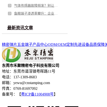
气体传感器故障频发？别让劣质 “保护衣” 击穿安全防线
鱼眼端子渗透率攀升：企业面临需求与品质的双重挑战
最新资讯文章
精密弹片
五金端子
产品中心
ODM/OEM定制
先进设备
品质保障
东莞市禾聚精密电子科技有限公司
地址：东莞市道滘镇粤晖路11号
电话：137-1309-8683
邮箱：yewu@cnstamping.com
传真：0769-81697092
备案号：【
粤ICP备11004908号
】