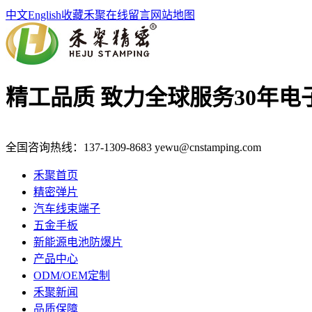
中文
English
收藏禾聚
在线留言
网站地图
精工品质 致力全球服务
30年
全国咨询热线：
137-1309-8683
yewu@cnstamping.com
禾聚首页
精密弹片
汽车线束端子
五金手板
新能源电池防爆片
产品中心
ODM/OEM定制
禾聚新闻
品质保障