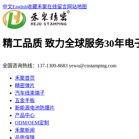
中文
English
收藏禾聚
在线留言
网站地图
精工品质 致力全球服务
30年
全国咨询热线：
137-1309-8683
yewu@cnstamping.com
禾聚首页
精密弹片
汽车线束端子
五金手板
新能源电池防爆片
产品中心
ODM/OEM定制
禾聚新闻
品质保障