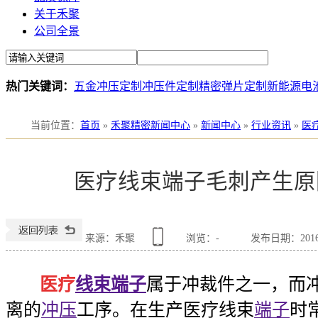
关于禾聚
公司全景
热门关键词：
五金冲压定制
冲压件定制
精密弹片定制
新能源电
当前位置
：
首页
»
禾聚精密新闻中心
»
新闻中心
»
行业资讯
»
医
医疗线束端子毛刺产生原
来源：禾聚
浏览：
-
发布日期：2016-0
医疗
线束端子
属于冲裁件之一，而
离的
冲压
工序。在生产医疗线束
端子
时