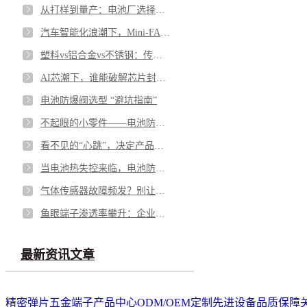
从打样到量产：电池厂选择铝钉生产商，应重点看哪几方面？
汽车智能化浪潮下，Mini-FAKRA 如何破解空间与性能博弈
塑料vs铝合金vs不锈钢：传感器外壳怎么选才不踩坑
AI芯潮下，谁能破解芯片封测的“隐形难题”？
电池防爆阀选型 “避坑指南”
不起眼的小零件——电池防爆阀，凭什么成为电池包的“安全最后一道防线”？
看不见的“心跳”，决定产品的“生命”——微型马达弹片如何影响你的每一次触动
当电池热失控来临，电池防爆阀如何按下“停止键”？
气体传感器故障频发？别让劣质 “保护衣” 击穿安全防线
鱼眼端子渗透率攀升：企业面临需求与品质的双重挑战
最新资讯文章
精密弹片
五金端子
产品中心
ODM/OEM定制
先进设备
品质保障