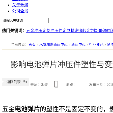
关于禾聚
公司全景
热门关键词：
五金冲压定制
冲压件定制
精密弹片定制
新能源电
当前位置
：
首页
»
禾聚精密新闻中心
»
新闻中心
»
行业资讯
»
影
影响电池弹片冲压件塑性与变
来源：禾聚
浏览：
-
发布日期：2016-1
五金
电池弹片
的塑性不是固定不变的，