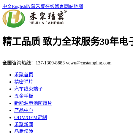
中文
English
收藏禾聚
在线留言
网站地图
精工品质 致力全球服务
30年
全国咨询热线：
137-1309-8683
yewu@cnstamping.com
禾聚首页
精密弹片
汽车线束端子
五金手板
新能源电池防爆片
产品中心
ODM/OEM定制
禾聚新闻
品质保障