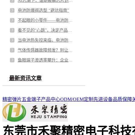
AI芯潮下，谁能破解芯片封测的“隐形难题”？
电池防爆阀选型 “避坑指南”
不起眼的小零件——电池防爆阀，凭什么成为电池包的“安全最后一道防线”？
看不见的“心跳”，决定产品的“生命”——微型马达弹片如何影响你的每一次触动
当电池热失控来临，电池防爆阀如何按下“停止键”？
气体传感器故障频发？别让劣质 “保护衣” 击穿安全防线
鱼眼端子渗透率攀升：企业面临需求与品质的双重挑战
最新资讯文章
精密弹片
五金端子
产品中心
ODM/OEM定制
先进设备
品质保障
东莞市禾聚精密电子科技