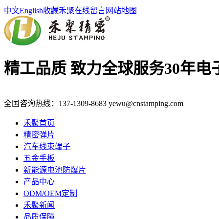
中文
English
收藏禾聚
在线留言
网站地图
精工品质 致力全球服务
30年
全国咨询热线：
137-1309-8683
yewu@cnstamping.com
禾聚首页
精密弹片
汽车线束端子
五金手板
新能源电池防爆片
产品中心
ODM/OEM定制
禾聚新闻
品质保障