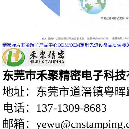
精密弹片
五金端子
产品中心
ODM/OEM定制
先进设备
品质保障
东莞市禾聚精密电子科技
地址：东莞市道滘镇粤晖路
电话：137-1309-8683
邮箱：yewu@cnstamping.