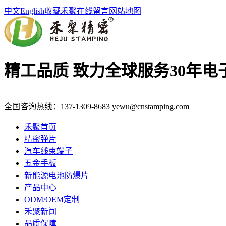
中文
English
收藏禾聚
在线留言
网站地图
精工品质 致力全球服务
30年
全国咨询热线：
137-1309-8683
yewu@cnstamping.com
禾聚首页
精密弹片
汽车线束端子
五金手板
新能源电池防爆片
产品中心
ODM/OEM定制
禾聚新闻
品质保障