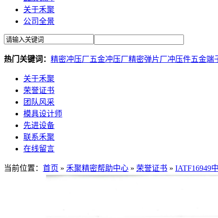
关于禾聚
公司全景
热门关键词：
精密冲压厂
五金冲压厂
精密弹片厂
冲压件
五金端
关于禾聚
荣誉证书
团队风采
模具设计师
先进设备
联系禾聚
在线留言
当前位置：
首页
»
禾聚精密帮助中心
»
荣誉证书
»
IATF1694