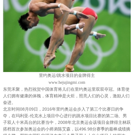
/
里约奥运
跳水项目的金牌得主
www.hejujingmi.com
东莞禾聚，热烈祝贺中国体育将儿们在里约奥运里双双夺冠。体育使
人们拥有健康的体魄，体育精神是火炬，照亮人们的心灵，激励人们
奋进。
北京时间08月09日，2016年里约奥运会步入了第三个比赛日的争
夺，在玛利亚-伦克水上项目中心进行的跳水项目比赛的第二场、男
子双人十米高台的比赛当中，2008年北京奥运会该项目金牌得主林跃
搭档首次参加奥运会的小师弟陈艾森，以496.98分赛季的最棒成绩摘