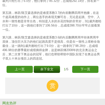
裁判只给打出了6.0分，他们拿到了85.32分，总成绩292.14分，排名第一
位。
第五跳，林跃/陈艾森选择的是难度系数3.7的向前翻腾四周半抱膝，在这
个超高难度的动作上，两位选手的表现无懈可击，无论是起跳、空中、入
水和一致性都是非常出色，特别是入水的水花控制的非常好，3位裁判都给
打出了10分，这一跳他们拿到了106.56分，总成绩398.70分牢牢占据着第
一位。
第六跳，林跃/陈艾森选择的是难度系数3.6的向后翻腾两周半转体两周半
屈体，顶住巨大压力的他们起跳高度不是很高，但是在一致性上堪称全场
最佳，这一跳8位裁判都给打出了9.0分，这一跳拿到了98.28分，总成绩
496.98分的赛季最好成绩摘得金牌，这是林跃继2008年的北京奥运会之
后，第二次拿下奥运会的冠军，他们也帮助帮助中国队实现了在奥运会男
子双人十米台项目上的四连冠。
1
/5
上一页
余下全文
下一页
赏
网友热评