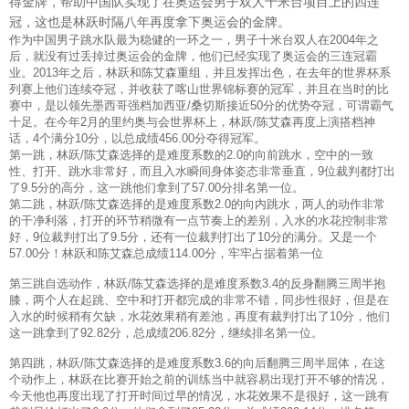
得金牌，帮助中国队实现了在奥运会男子双人十米台项目上的四连
冠，这也是林跃时隔八年再度拿下奥运会的金牌。
作为中国男子跳水队最为稳健的一环之一，男子十米台双人在2004年之
后，就没有过丢掉过奥运会的金牌，他们已经实现了奥运会的三连冠霸
业。2013年之后，林跃和陈艾森重组，并且发挥出色，在去年的世界杯系
列赛上他们连续夺冠，并收获了喀山世界锦标赛的冠军，并且在当时的比
赛中，是以领先墨西哥强档加西亚/桑切斯接近50分的优势夺冠，可谓霸气
十足。在今年2月的里约奥与会世界杯上，林跃/陈艾森再度上演搭档神
话，4个满分10分，以总成绩456.00分夺得冠军。
第一跳，林跃/陈艾森选择的是难度系数的2.0的向前跳水，空中的一致
性、打开、跳水非常好，而且入水瞬间身体姿态非常垂直，9位裁判都打出
了9.5分的高分，这一跳他们拿到了57.00分排名第一位。
第二跳，林跃/陈艾森选择的是难度系数2.0的向内跳水，两人的动作非常
的干净利落，打开的环节稍微有一点节奏上的差别，入水的水花控制非常
好，9位裁判打出了9.5分，还有一位裁判打出了10分的满分。又是一个
57.00分！林跃和陈艾森总成绩114.00分，牢牢占据着第一位
第三跳自选动作，林跃/陈艾森选择的是难度系数3.4的反身翻腾三周半抱
膝，两个人在起跳、空中和打开都完成的非常不错，同步性很好，但是在
入水的时候稍有欠缺，水花效果稍有差池，再度有裁判打出了10分，他们
这一跳拿到了92.82分，总成绩206.82分，继续排名第一位。
第四跳，林跃/陈艾森选择的是难度系数3.6的向后翻腾三周半屈体，在这
个动作上，林跃在比赛开始之前的训练当中就容易出现打开不够的情况，
今天他也再度出现了打开时间过早的情况，水花效果不是很好，这一跳有