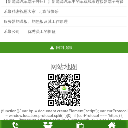
【新能源汽车端子冲压厂】新能源汽车中的车载线束连接器端子有多
重要？
禾聚精密祝愿大家--元宵节快乐
服务器均温板、均热板及其工作原理
禾聚公司——优秀员工的摇篮
回到顶部
网站地图
(function(){ var bp = document.createElement('script'); var curProtocol
= window.location.protocol.split(':')[0]; if (curProtocol === 'https') {
bp.src = 'https://zz.bdstatic.com/linksubmit/push.js'; } else { bp.src =
'http://push.zhanzhang.baidu.com/push.js'; } var s =