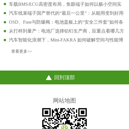
车载BMS/ECU高密度布局，鱼眼端子如何以极小空间实
现高可靠连接
汽车线束端子国产替代的“最后一公里”：从能用变到好用
OSD、Fuse与防爆阀：电池盖板上的“安全三件套”如何各
司其职？
从打样到量产：电池厂选择铝钉生产商，应重点看哪几方
面？
汽车智能化浪潮下，Mini-FAKRA 如何破解空间与性能博
弈
查看更多>>
回到顶部
网站地图