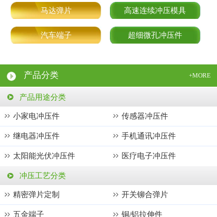
马达弹片
高速连续冲压模具
汽车端子
超细微孔冲压件
产品分类
+MORE
产品用途分类
小家电冲压件
传感器冲压件
继电器冲压件
手机通讯冲压件
太阳能光伏冲压件
医疗电子冲压件
轻触开关冲压件
连接器端子
冲压工艺分类
精密弹片定制
开关铆合弹片
新能源电池冲压件
新能源汽车线束端子
五金端子
铜/铝拉伸件
芯片封测鱼骨夹具
微型马达冲压件