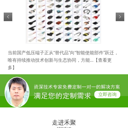
当前国产低压端子正从“替代品”向“智能使能部件”跃迁，
新
唯有持续推动技术创新与生态协同，方能...
【查看更
子越
多】
看
立即咨询
走进禾聚