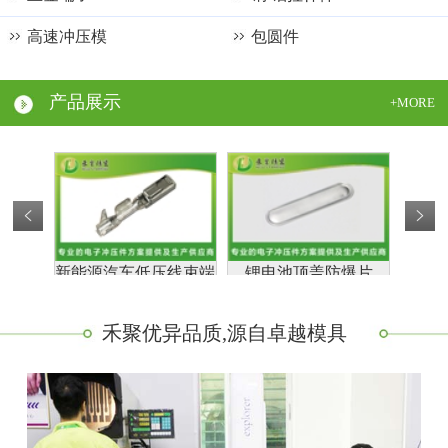
高速冲压模
包圆件
电子烟烟弹壳体
模内注塑用冲压件
屏蔽罩加工
产品展示
+MORE
模内自动攻牙件
五金外壳加工
不锈钢冲压件
铜薄片铝薄片
精密冲孔件
新能源汽车低压线束端
锂电池顶盖防爆片
新能源
子--母端
禾聚优异品质,源自卓越模具