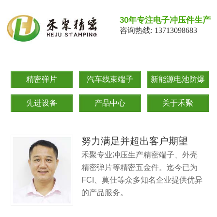
30年专注电子冲压件生产
咨询热线: 13713098683
精密弹片
汽车线束端子
新能源电池防爆
片
先进设备
产品中心
关于禾聚
努力满足并超出客户期望
禾聚专业冲压生产精密端子、外壳
精密弹片等精密五金件。迄今已为
FCI、莫仕等众多知名企业提供优异
的产品服务。