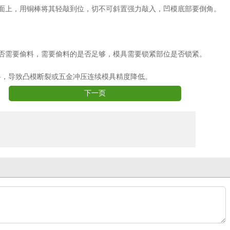
面上，用铜棒将其轻敲到位，切不可斜置强力敲入，凹模底部要倒角。
否需要偷料，需要偷料的是否足够，模具需要锁紧部位是否锁紧。
斜，导致凸模断裂或五金冲压连续模具精度降低。
下一页