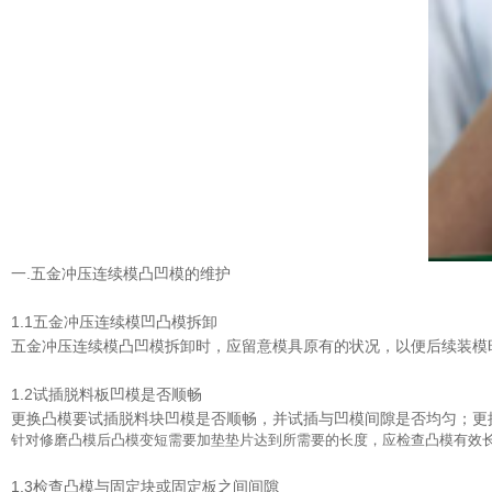
一.五金冲压连续模凸凹模的维护
1.1五金冲压连续模凹凸模拆卸
五金冲压连续模凸凹模拆卸时，应留意模具原有的状况，以便后续装模
1.2试插脱料板凹模是否顺畅
更换凸模要试插脱料块凹模是否顺畅，并试插与凹模间隙是否均匀；更
针对修磨凸模后凸模变短需要加垫垫片达到所需要的长度，应检查凸模有效
1.3检查凸模与固定块或固定板之间间隙