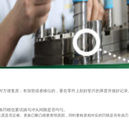
时方便复原；有加垫或者移位的，要在零件上刻好垫片的厚度并做好记录
换凹模也要试插与冲头间隙是否均匀。
长度是否足够。更换已断凸模要查明原因，同时要检查相对应的凹模是否有崩刃