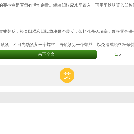
的要检查是否留有活动余量。组装凹模应水平置入，再用平铁块置入凹模
错或装反，检查凹模和凹模垫块是否装反，落料孔是否堵塞，新换零件是
交叉锁紧，不可先锁紧某一个螺丝，再锁紧另一个螺丝，以免造成脱料板倾
1
/5
余下全文
赏