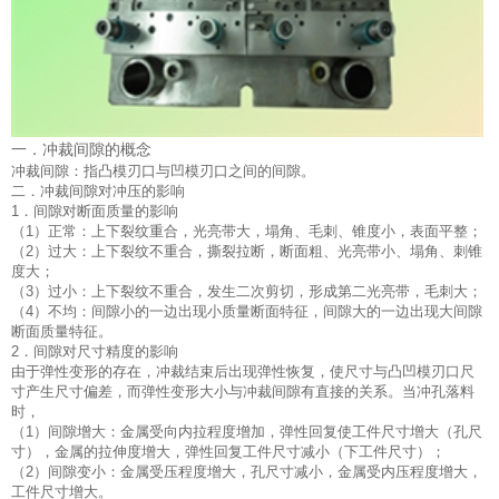
一．冲裁间隙的概念
冲裁间隙：指凸模刃口与凹模刃口之间的间隙。
二．冲裁间隙对冲压的影响
1．间隙对断面质量的影响
（1）正常：上下裂纹重合，光亮带大，塌角、毛刺、锥度小，表面平整；
（2）过大：上下裂纹不重合，撕裂拉断，断面粗、光亮带小、塌角、刺锥
度大；
（3）过小：上下裂纹不重合，发生二次剪切，形成第二光亮带，毛刺大；
（4）不均：间隙小的一边出现小质量断面特征，间隙大的一边出现大间隙
断面质量特征。
2．间隙对尺寸精度的影响
由于弹性变形的存在，冲裁结束后出现弹性恢复，使尺寸与凸凹模刃口尺
寸产生尺寸偏差，而弹性变形大小与冲裁间隙有直接的关系。当冲孔落料
时，
（1）间隙增大：金属受向内拉程度增加，弹性回复使工件尺寸增大（孔尺
寸），金属的拉伸度增大，弹性回复工件尺寸减小（下工件尺寸）；
（2）间隙变小：金属受压程度增大，孔尺寸减小，金属受内压程度增大，
工件尺寸增大。