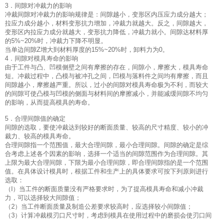
3．间隙对冲裁力的影响
冲裁间隙对冲裁力的影响规律是：间隙越小，变形区内压应力成分越大；
拉应力成分越小，材料变形抗力增加，冲裁力就越大。反之，间隙越大，
变形区内拉应力成分就越大，变形抗力降低，冲裁力就小。间隙达材料厚
的5%~20%时，冲裁力下降不明显。
当单边间隙Z增大到材料厚度的15%~20%时，卸料力为0。
4．间隙对模具寿命的影响
由于工件与凸、凹模侧壁之间有摩擦的存在，间隙小，摩擦大，模具寿命
短。冲裁过程中，凸模与被冲孔之间，凹模与落料件之间均有摩擦，而且
间隙越小，摩擦越严重。所以，过小的间隙对模具寿命极为不利，而较大
的间隙可使凸模与凹模的侧面与材料间的摩擦减小，并能减缓间隙不均匀
的影响，从而提高模具的寿命。
5．合理间隙值的确定
间隙的选取，要使冲裁达到较好的断面质量、较高的尺寸精度、较小的冲
裁力、较高的模具寿命。
合理间隙指一个范围值，最大合理间隙，最小合理间隙。间隙的确定是综
合考虑上述各个因素的影响，选择一个适当的间隙范围作为合理间隙。其
上限为最大合理间隙，下限为最小合理间隙，即合理间隙指的是一个范围
值。在具体设计模具时，根据工件和生产上的具体要求可按下列原则进行
选取：
（l）当工件的断面质量没有严格要求时，为了提高模具寿命和减小冲裁
力，可以选择较大间隙值；
（2）当工件断面质量及制造公差要求较高时，应选择较小间隙值；
（3）计算冲裁模刃口尺寸时，考虑到模具在使用过程中的磨损会使刃口间