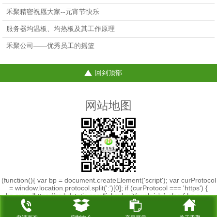
重要？
禾聚精密祝愿大家--元宵节快乐
服务器均温板、均热板及其工作原理
禾聚公司——优秀员工的摇篮
回到顶部
网站地图
(function(){ var bp = document.createElement('script'); var curProtocol
= window.location.protocol.split(':')[0]; if (curProtocol === 'https') {
bp.src = 'https://zz.bdstatic.com/linksubmit/push.js'; } else { bp.src =
'http://push.zhanzhang.baidu.com/push.js'; } var s =
document.getElementsByTagName("script")[0];