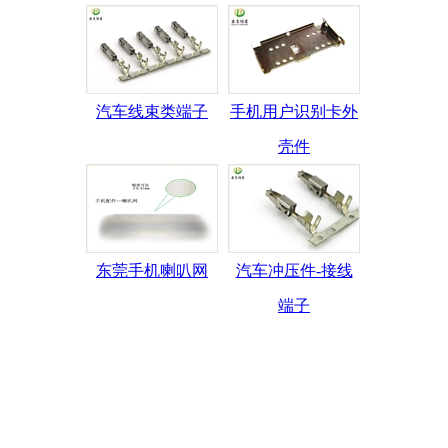
汽车线束类端子
手机用户识别卡外
壳件
东莞手机喇叭网
汽车冲压件-接线
端子