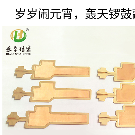
岁岁闹元宵，轰天锣鼓敲.