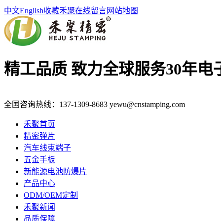
中文
English
收藏禾聚
在线留言
网站地图
精工品质 致力全球服务
30年
全国咨询热线：
137-1309-8683
yewu@cnstamping.com
禾聚首页
精密弹片
汽车线束端子
五金手板
新能源电池防爆片
产品中心
ODM/OEM定制
禾聚新闻
品质保障