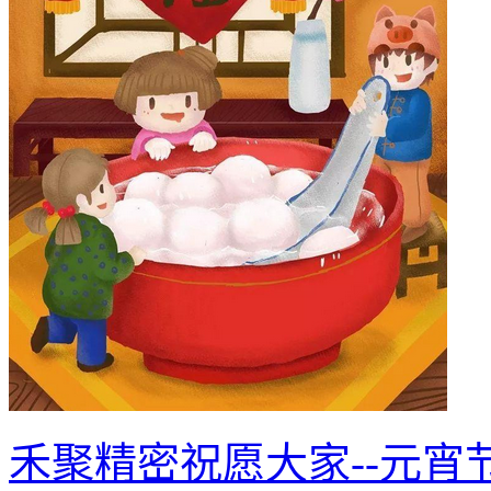
禾聚精密祝愿大家--元宵