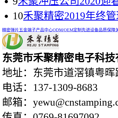
9
禾聚冲压公司2020迎
10
禾聚精密2019年终
精密弹片
五金端子
产品中心
ODM/OEM定制
先进设备
品质保障
东莞市禾聚精密电子科技
地址：东莞市道滘镇粤晖路
电话：137-1309-8683
邮箱：yewu@cnstamping.
传真：0769-81697092