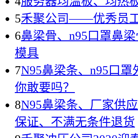
4
服务器均温板、均热
5
禾聚公司——优秀员
6
鼻梁骨、n95口罩鼻
模具
7
N95鼻梁条、n95
你敢要吗？
8
N95鼻梁条、厂家供
保证、不满无条件退货