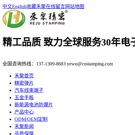
中文
English
收藏禾聚
在线留言
网站地图
精工品质 致力全球服务
30年
全国咨询热线：
137-1309-8683
yewu@cnstamping.com
禾聚首页
精密弹片
汽车线束端子
五金手板
新能源电池防爆片
产品中心
ODM/OEM定制
禾聚新闻
品质保障