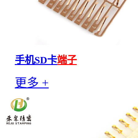
手机SD卡
端子
更多 +