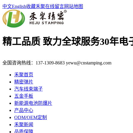
中文
English
收藏禾聚
在线留言
网站地图
精工品质 致力全球服务
30年
全国咨询热线：
137-1309-8683
yewu@cnstamping.com
禾聚首页
精密弹片
汽车线束端子
五金手板
新能源电池防爆片
产品中心
ODM/OEM定制
禾聚新闻
品质保障