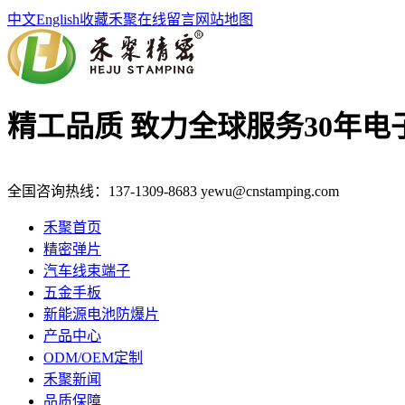
中文
English
收藏禾聚
在线留言
网站地图
精工品质 致力全球服务
30年
全国咨询热线：
137-1309-8683
yewu@cnstamping.com
禾聚首页
精密弹片
汽车线束端子
五金手板
新能源电池防爆片
产品中心
ODM/OEM定制
禾聚新闻
品质保障