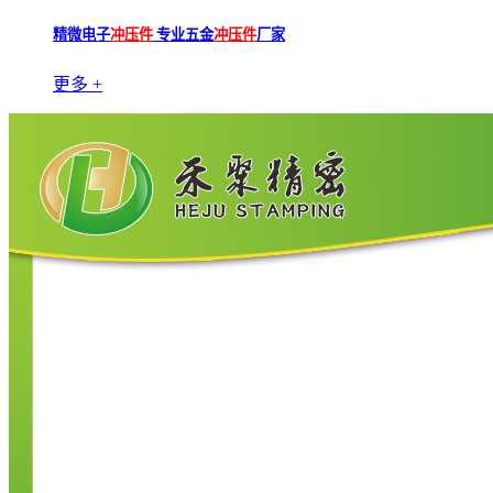
精微电子
冲压件
专业五金
冲压件
厂家
更多 +