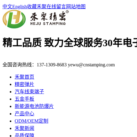
中文
English
收藏禾聚
在线留言
网站地图
精工品质 致力全球服务
30年
全国咨询热线：
137-1309-8683
yewu@cnstamping.com
禾聚首页
精密弹片
汽车线束端子
五金手板
新能源电池防爆片
产品中心
ODM/OEM定制
禾聚新闻
品质保障