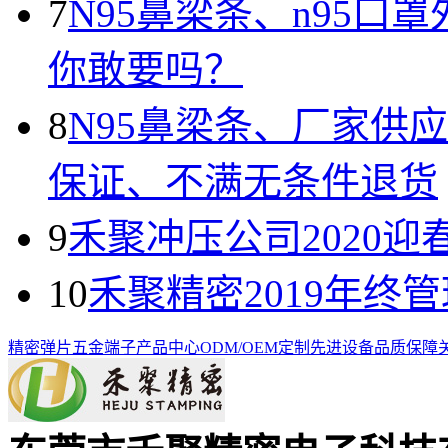
7
N95鼻梁条、n95
你敢要吗？
8
N95鼻梁条、厂家供
保证、不满无条件退货
9
禾聚冲压公司2020迎
10
禾聚精密2019年终
精密弹片
五金端子
产品中心
ODM/OEM定制
先进设备
品质保障