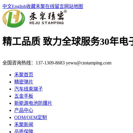
中文
English
收藏禾聚
在线留言
网站地图
精工品质 致力全球服务
30年
全国咨询热线：
137-1309-8683
yewu@cnstamping.com
禾聚首页
精密弹片
汽车线束端子
五金手板
新能源电池防爆片
产品中心
ODM/OEM定制
禾聚新闻
品质保障