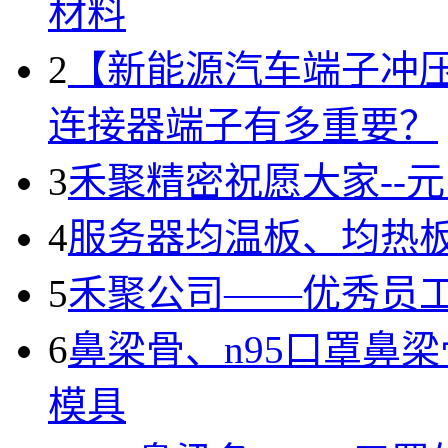
材料
2
【新能源汽车端子冲
连接器端子有多重要？
3
禾聚精密祝愿大家--
4
服务器均温板、均热
5
禾聚公司——优秀员
6
鼻梁骨、n95口罩鼻
模具