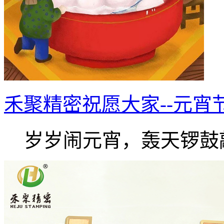
禾聚精密祝愿大家--元宵
岁岁闹元宵，轰天锣鼓敲.