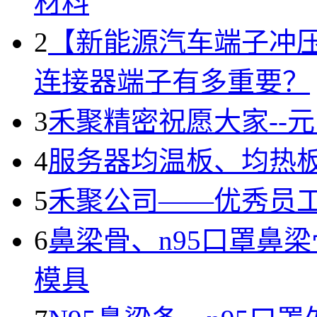
材料
2
【新能源汽车端子冲
连接器端子有多重要？
3
禾聚精密祝愿大家--
4
服务器均温板、均热
5
禾聚公司——优秀员
6
鼻梁骨、n95口罩鼻
模具