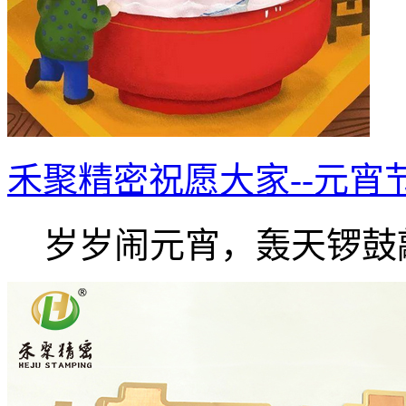
禾聚精密祝愿大家--元宵
岁岁闹元宵，轰天锣鼓敲.