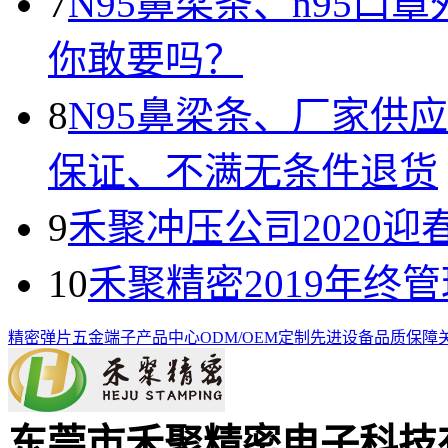
7
N95鼻梁条、n95
你敢要吗？
8
N95鼻梁条、厂家供
保证、不满无条件退货
9
禾聚冲压公司2020迎
10
禾聚精密2019年终
精密弹片
五金端子
产品中心
ODM/OEM定制
先进设备
品质保障
东莞市禾聚精密电子科技