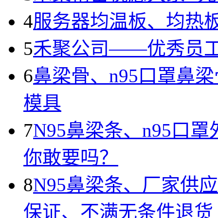
4
服务器均温板、均热
5
禾聚公司——优秀员
6
鼻梁骨、n95口罩鼻
模具
7
N95鼻梁条、n95
你敢要吗？
8
N95鼻梁条、厂家供
保证、不满无条件退货