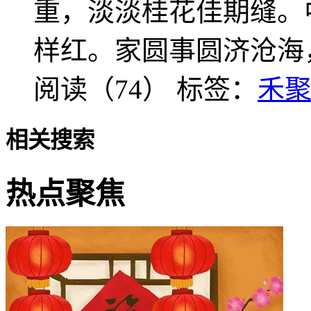
重，淡淡桂花佳期缝。
样红。家圆事圆济沧海
阅读（74）
标签：
禾聚
相关搜索
热点聚焦