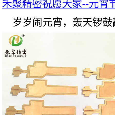
禾聚精密祝愿大家--元宵
岁岁闹元宵，轰天锣鼓敲.