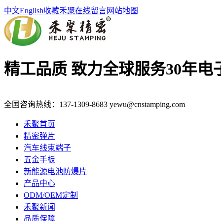
中文
English
收藏禾聚
在线留言
网站地图
精工品质 致力全球服务
30年
全国咨询热线：
137-1309-8683
yewu@cnstamping.com
禾聚首页
精密弹片
汽车线束端子
五金手板
新能源电池防爆片
产品中心
ODM/OEM定制
禾聚新闻
品质保障