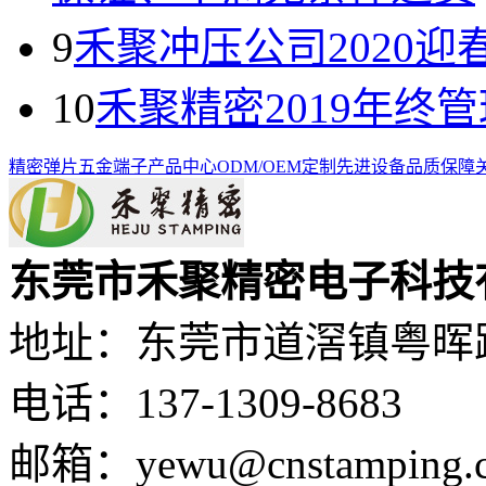
9
禾聚冲压公司2020迎
10
禾聚精密2019年终
精密弹片
五金端子
产品中心
ODM/OEM定制
先进设备
品质保障
东莞市禾聚精密电子科技
地址：东莞市道滘镇粤晖路
电话：137-1309-8683
邮箱：yewu@cnstamping.