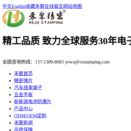
中文
English
收藏禾聚
在线留言
网站地图
精工品质 致力全球服务
30年
全国咨询热线：
137-1309-8683
yewu@cnstamping.com
禾聚首页
精密弹片
汽车线束端子
五金手板
新能源电池防爆片
产品中心
ODM/OEM定制
禾聚新闻
品质保障