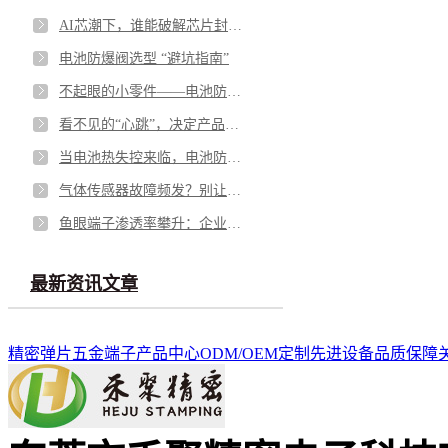
AI芯潮下，谁能破解芯片封测的“隐形难题”？
电池防爆阀选型 “避坑指南”
不起眼的小零件——电池防爆阀，凭什么成为电池包的“安全最后一道防线”？
看不见的“心跳”，决定产品的“生命”——微型马达弹片如何影响你的每一次触动
当电池热失控来临，电池防爆阀如何按下“停止键”？
气体传感器故障频发？别让劣质 “保护衣” 击穿安全防线
鱼眼端子渗透率攀升：企业面临需求与品质的双重挑战
最新资讯文章
精密弹片
五金端子
产品中心
ODM/OEM定制
先进设备
品质保障