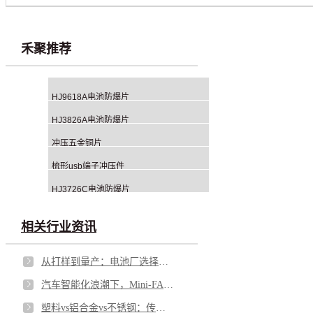
禾聚推荐
HJ9618A电池防爆片
HJ3826A电池防爆片
冲压五金铜片
梳形usb端子冲压件
HJ3726C电池防爆片
相关行业资讯
从打样到量产：电池厂选择铝钉生产商，应重点看哪几方面？
汽车智能化浪潮下，Mini-FAKRA 如何破解空间与性能博弈
塑料vs铝合金vs不锈钢：传感器外壳怎么选才不踩坑