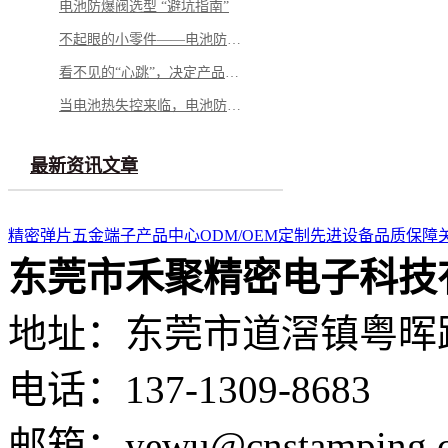
电池防爆阀选型 “避坑指南”
不起眼的小零件——电池防爆阀，凭什么成为电池包的“安全最后一道防线”？
看不见的“心跳”，决定产品的“生命”——微型马达弹片如何影响你的每一次触动
当电池热失控来临，电池防爆阀如何按下“停止键”？
最新资讯文章
精密弹片
五金端子
产品中心
ODM/OEM定制
先进设备
品质保障
东莞市禾聚精密电子科技
地址：东莞市道滘镇粤晖路
电话：137-1309-8683
邮箱：yewu@cnstamping.