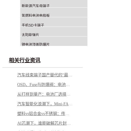
新能源汽车母端子
氢燃料电池电极板
手机SD卡端子
太阳能弹片
锂电池顶盖防爆片
相关行业资讯
汽车线束端子国产替代的“最后一公里”：从能用变到好用
OSD、Fuse与防爆阀：电池盖板上的“安全三件套”如何各司其职？
从打样到量产：电池厂选择铝钉生产商，应重点看哪几方面？
汽车智能化浪潮下，Mini-FAKRA 如何破解空间与性能博弈
塑料vs铝合金vs不锈钢：传感器外壳怎么选才不踩坑
AI芯潮下，谁能破解芯片封测的“隐形难题”？