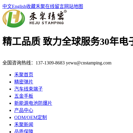
中文
English
收藏禾聚
在线留言
网站地图
精工品质 致力全球服务
30年
全国咨询热线：
137-1309-8683
yewu@cnstamping.com
禾聚首页
精密弹片
汽车线束端子
五金手板
新能源电池防爆片
产品中心
ODM/OEM定制
禾聚新闻
品质保障