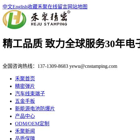
中文
English
收藏禾聚
在线留言
网站地图
精工品质 致力全球服务
30年
全国咨询热线：
137-1309-8683
yewu@cnstamping.com
禾聚首页
精密弹片
汽车线束端子
五金手板
新能源电池防爆片
产品中心
ODM/OEM定制
禾聚新闻
品质保障