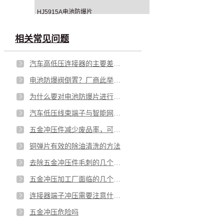
HJ5915A电池防爆片
相关常见问题
汽车高低压连接器的主要差别在哪里？
电池防爆阀倒置？厂商此举意欲何为？
为什么要对电池防爆片进行热处理？有什么好处？
汽车低压线束端子与智能网联的关系，详解其主要性能
五金冲压件减少废品率，可从这些点着手
铜弹片有效的除油清洗的方法
去除五金冲压件毛刺的几个小妙招
五金冲压加工厂面临的几个问题
连接器端子冲压需要注意什么？
五金冲压危险吗