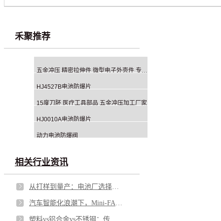
禾聚推荐
五金冲压 精密拉伸件 微型电子外壳件 专业方案与智造一体化服务商
HJ4527B电池防爆片
15度刀胚 医疗工具部品 五金冲压加工厂家
HJ0010A电池防爆片
动力电池防爆阀
相关行业资讯
从打样到量产：电池厂选择铝钉生产商，应重点看哪几方面？
汽车智能化浪潮下，Mini-FAKRA 如何破解空间与性能博弈
塑料vs铝合金vs不锈钢：传感器外壳怎么选才不踩坑