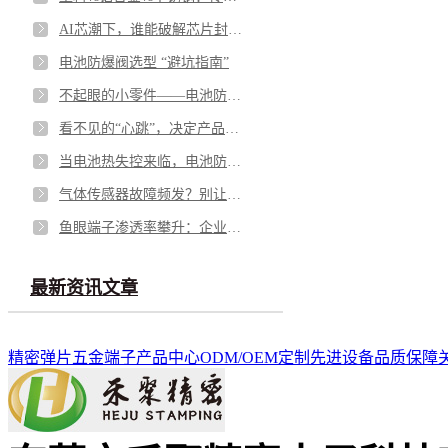
AI芯潮下，谁能破解芯片封测的“隐形难题”？
电池防爆阀选型 “避坑指南”
不起眼的小零件——电池防爆阀，凭什么成为电池包的“安全最后一道防线”？
看不见的“心跳”，决定产品的“生命”——微型马达弹片如何影响你的每一次触动
当电池热失控来临，电池防爆阀如何按下“停止键”？
气体传感器故障频发？别让劣质 “保护衣” 击穿安全防线
鱼眼端子渗透率攀升：企业面临需求与品质的双重挑战
最新资讯文章
精密弹片
五金端子
产品中心
ODM/OEM定制
先进设备
品质保障