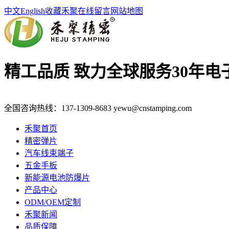
中文
English
收藏禾聚
在线留言
网站地图
精工品质 致力全球服务
30年
全国咨询热线：
137-1309-8683
yewu@cnstamping.com
禾聚首页
精密弹片
汽车线束端子
五金手板
新能源电池防爆片
产品中心
ODM/OEM定制
禾聚新闻
品质保障