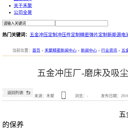
关于禾聚
公司全景
热门关键词：
五金冲压定制
冲压件定制
精密弹片定制
新能源电
当前位置
：
首页
»
禾聚精密新闻中心
»
新闻中心
»
行业资讯
»
五
五金冲压厂-磨床及吸
来源：禾聚
浏览：
-
发布日期：2016-0
五金冲压厂-磨
的保养