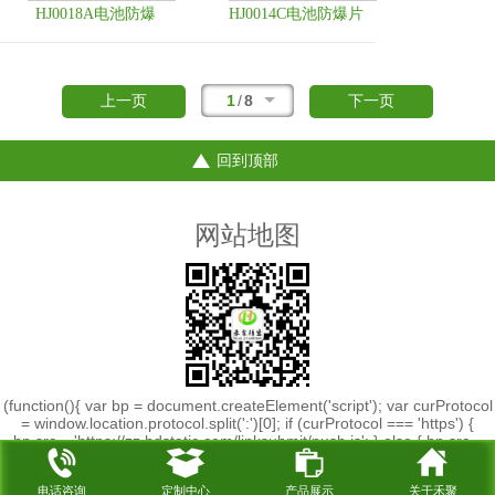
HJ0018A电池防爆
HJ0014C电池防爆片
片_动力电池防爆阀
_动力电池防爆阀片
片
1
/
8
上一页
下一页
回到顶部
网站地图
(function(){ var bp = document.createElement('script'); var curProtocol
= window.location.protocol.split(':')[0]; if (curProtocol === 'https') {
bp.src = 'https://zz.bdstatic.com/linksubmit/push.js'; } else { bp.src =
'http://push.zhanzhang.baidu.com/push.js'; } var s =
document.getElementsByTagName("script")[0];
电话咨询
定制中心
产品展示
关于禾聚
s.parentNode.insertBefore(bp, s); })();