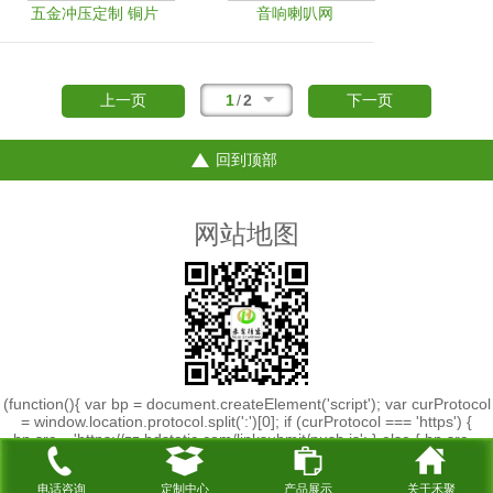
五金冲压定制 铜片
音响喇叭网
支架
1
/
2
上一页
下一页
回到顶部
网站地图
(function(){ var bp = document.createElement('script'); var curProtocol
= window.location.protocol.split(':')[0]; if (curProtocol === 'https') {
bp.src = 'https://zz.bdstatic.com/linksubmit/push.js'; } else { bp.src =
'http://push.zhanzhang.baidu.com/push.js'; } var s =
document.getElementsByTagName("script")[0];
电话咨询
定制中心
产品展示
关于禾聚
s.parentNode.insertBefore(bp, s); })();