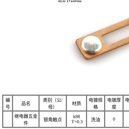
编
类别（公/
电镀规
电镀厚
品名
材质
号
母）
格
度
继电器五金
k88
0
银角触点
洗油
T=0.3
件