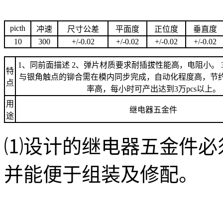
picth
冲速
尺寸公差
平面度
正位度
垂直度
10
300
+/-0.02
+/-0.02
+/-0.02
+/-0.02
1、同前面描述 2、弹片材质要求耐插拔性能高，电阻小。 
特
与银角触点的铆合需在模内同步完成，自动化程度高，节约
点
率高，每小时可产出达到3万pcs以上。
用
继电器五金件
途
⑴设计的
继电器五金件
必
并能便于组装及修配。