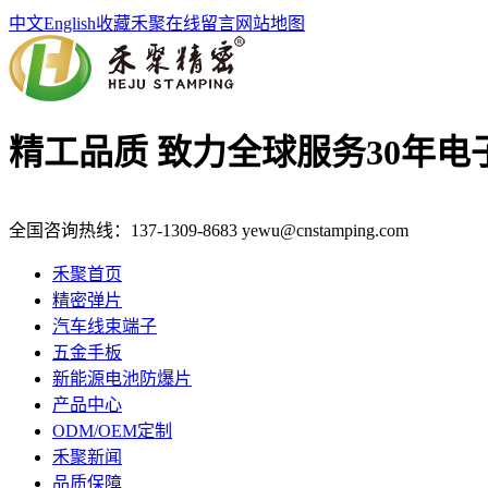
中文
English
收藏禾聚
在线留言
网站地图
精工品质 致力全球服务
30年
全国咨询热线：
137-1309-8683
yewu@cnstamping.com
禾聚首页
精密弹片
汽车线束端子
五金手板
新能源电池防爆片
产品中心
ODM/OEM定制
禾聚新闻
品质保障