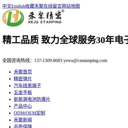
中文
English
收藏禾聚
在线留言
网站地图
精工品质 致力全球服务
30年
全国咨询热线：
137-1309-8683
yewu@cnstamping.com
禾聚首页
精密弹片
汽车线束端子
五金手板
新能源电池防爆片
产品中心
ODM/OEM定制
禾聚新闻
品质保障