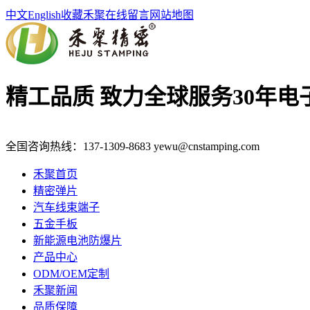
中文
English
收藏禾聚
在线留言
网站地图
精工品质 致力全球服务
30年
全国咨询热线：
137-1309-8683
yewu@cnstamping.com
禾聚首页
精密弹片
汽车线束端子
五金手板
新能源电池防爆片
产品中心
ODM/OEM定制
禾聚新闻
品质保障