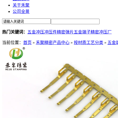
关于禾聚
公司全景
热门关键词：
五金冲压
冲压件
精密弹片
五金端子
精密冲压厂
当前位置：
首页
»
禾聚精密产品中心
»
按材质工艺分类
»
五金