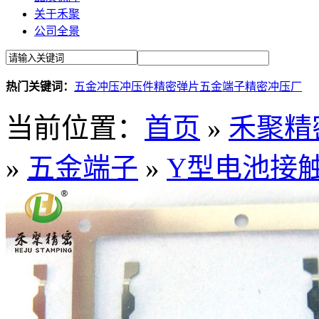
关于禾聚
公司全景
热门关键词：
五金冲压
冲压件
精密弹片
五金端子
精密冲压厂
当前位置：
首页
»
禾聚精
»
五金端子
»
Y型电池接