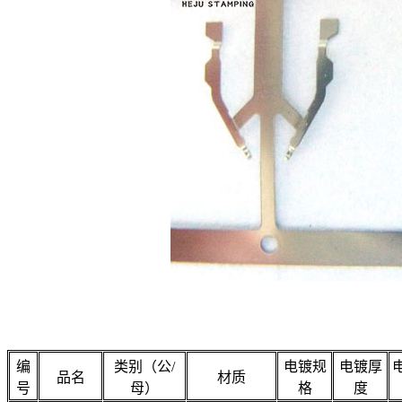
编
类别（公/
电镀规
电镀厚
品名
材质
号
母）
格
度