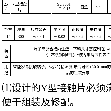
Y型接触
25-
SUS301
30u"
镀金
d
T=0.15
片
picth
冲速
尺寸公差
平面度
正位度
垂直度
15
300
+/-0.01
+/-0.02
+/-0.02
+/-0.02
+
1)端子需配合模内注塑，下料尺寸需控制在+/-0.
特
2）不锈钢冲压防止模内细屑压伤表面
点
用
智能家电接触端子，极高的精密度,最高可达+/-0.01m
途
品的组装要求
⑴设计的
Y型接触片
必须
便于组装及修配。