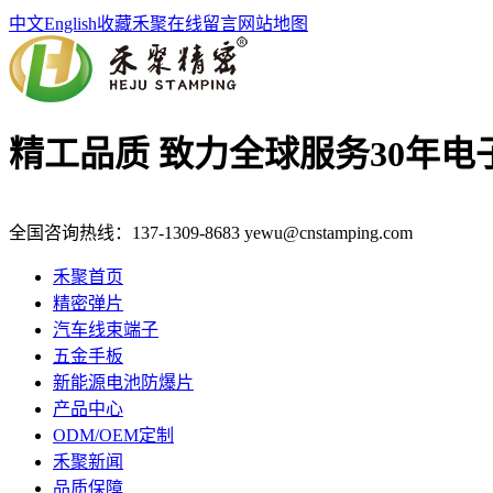
中文
English
收藏禾聚
在线留言
网站地图
精工品质 致力全球服务
30年
全国咨询热线：
137-1309-8683
yewu@cnstamping.com
禾聚首页
精密弹片
汽车线束端子
五金手板
新能源电池防爆片
产品中心
ODM/OEM定制
禾聚新闻
品质保障