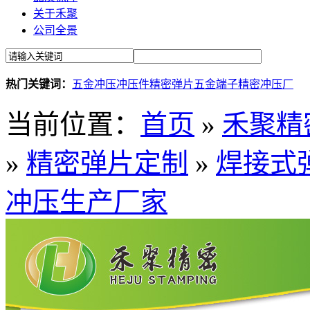
关于禾聚
公司全景
热门关键词：
五金冲压
冲压件
精密弹片
五金端子
精密冲压厂
当前位置：
首页
»
禾聚精
»
精密弹片定制
»
焊接式
冲压生产厂家