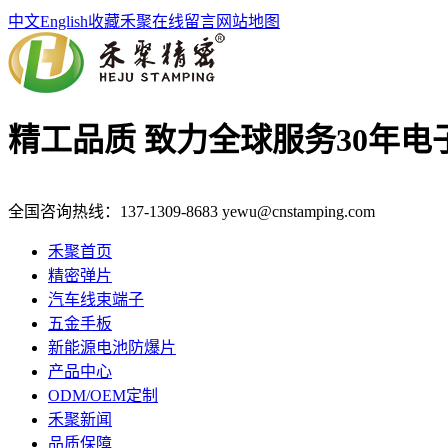
中文
English
收藏禾聚
在线留言
网站地图
精工品质 致力全球服务
30年
全国咨询热线：
137-1309-8683
yewu@cnstamping.com
禾聚首页
精密弹片
汽车线束端子
五金手板
新能源电池防爆片
产品中心
ODM/OEM定制
禾聚新闻
品质保障