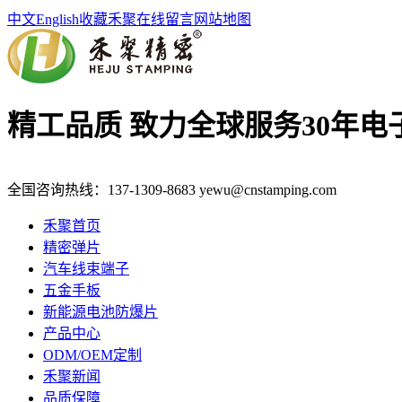
中文
English
收藏禾聚
在线留言
网站地图
精工品质 致力全球服务
30年
全国咨询热线：
137-1309-8683
yewu@cnstamping.com
禾聚首页
精密弹片
汽车线束端子
五金手板
新能源电池防爆片
产品中心
ODM/OEM定制
禾聚新闻
品质保障