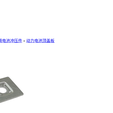
源电池冲压件
»
动力电池顶盖板