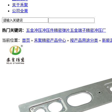
关于禾聚
公司全景
热门关键词：
五金冲压
冲压件
精密弹片
五金端子
精密冲压厂
当前位置：
首页
»
禾聚精密产品中心
»
按产品用途分类
»
新能