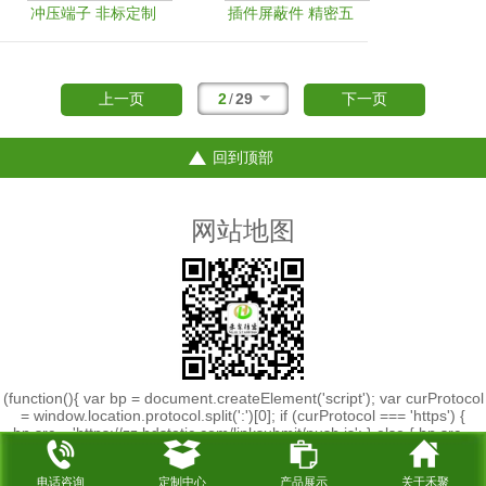
冲压端子 非标定制
插件屏蔽件 精密五
精密五金冲压厂家
金冲压件 连续冲压
厂家
2
/
29
上一页
下一页
回到顶部
网站地图
(function(){ var bp = document.createElement('script'); var curProtocol
= window.location.protocol.split(':')[0]; if (curProtocol === 'https') {
bp.src = 'https://zz.bdstatic.com/linksubmit/push.js'; } else { bp.src =
'http://push.zhanzhang.baidu.com/push.js'; } var s =
document.getElementsByTagName("script")[0];
电话咨询
定制中心
产品展示
关于禾聚
s.parentNode.insertBefore(bp, s); })();