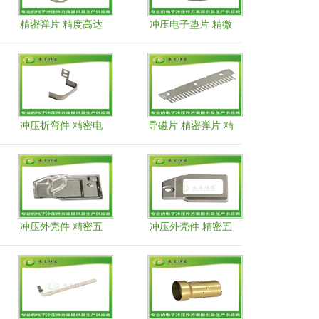
精密弹片 精度高达
冲压电子垫片 精微
5个μ 东莞禾聚冲压
电子冲压件 东莞禾
厂
聚冲压厂
冲压折弯件 精密电
导磁片 精密弹片 精
子冲压加工 东莞禾
微电子冲压件 精度
聚冲压厂
高达5个μ
冲压外壳件 精密五
冲压外壳件 精密五
金冲压件 连续冲压
金冲压件 连续冲压
厂家--下壳
厂家--上壳