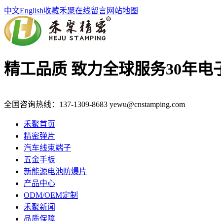
中文
English
收藏禾聚
在线留言
网站地图
精工品质 致力全球服务
30年
全国咨询热线：
137-1309-8683
yewu@cnstamping.com
禾聚首页
精密弹片
汽车线束端子
五金手板
新能源电池防爆片
产品中心
ODM/OEM定制
禾聚新闻
品质保障