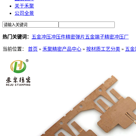
关于禾聚
公司全景
热门关键词：
五金冲压
冲压件
精密弹片
五金端子
精密冲压厂
当前位置：
首页
»
禾聚精密产品中心
»
按材质工艺分类
»
五金