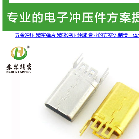
五金冲压 精密弹片 精微冲压领域 专业的方案语制造一