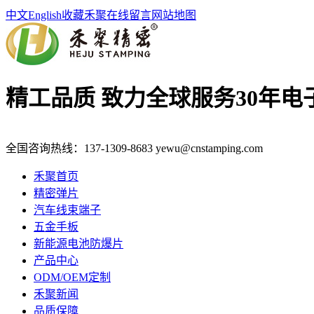
中文
English
收藏禾聚
在线留言
网站地图
精工品质 致力全球服务
30年
全国咨询热线：
137-1309-8683
yewu@cnstamping.com
禾聚首页
精密弹片
汽车线束端子
五金手板
新能源电池防爆片
产品中心
ODM/OEM定制
禾聚新闻
品质保障