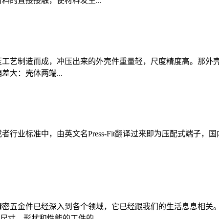
料的直接接触，使材料发生...
压工艺制造而成，冲压出来的外壳件重量轻，尺度精度高。那外壳
大：壳体两端...
者行业标准中，由英文名Press-Fit翻译过来即为压配式端
精密五金件已经深入到各个领域，它已经跟我们的生活息息相关
寸、形状和性能的工件的...