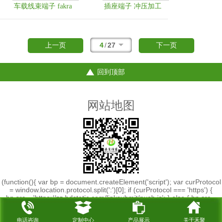
车载线束端子 fakra
插座端子 冲压加工
线束端子
精密冲压加工厂家
4
/
27
上一页
下一页
回到顶部
网站地图
(function(){ var bp = document.createElement('script'); var curProtocol
= window.location.protocol.split(':')[0]; if (curProtocol === 'https') {
bp.src = 'https://zz.bdstatic.com/linksubmit/push.js'; } else { bp.src =
'http://push.zhanzhang.baidu.com/push.js'; } var s =
document.getElementsByTagName("script")[0];
电话咨询
定制中心
产品展示
关于禾聚
s.parentNode.insertBefore(bp, s); })();