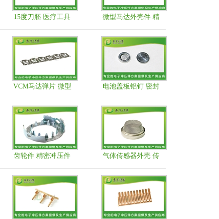
15度刀胚 医疗工具
微型马达外壳件 精
部品 五金冲压加工
密冲压件
厂家
VCM马达弹片 微型
电池盖板铝钉 密封
马达弹簧支架
铝片
齿轮件 精密冲压件
气体传感器外壳 传
高速连续冲压厂家
感器外壳件